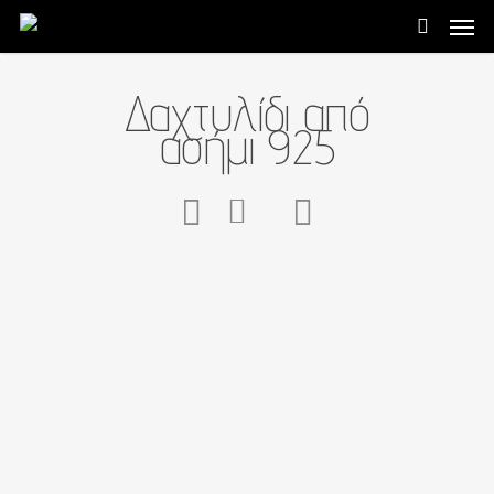
Δαχτυλίδι από
ασήμι 925